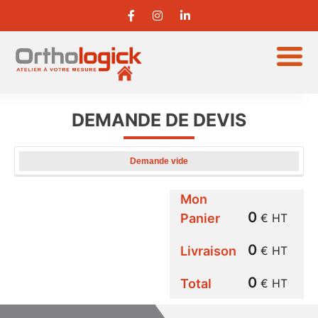
DEMANDE DE DEVIS
Demande vide
P.U
REFERENCE
FINITION
DETAILS
QUANTIT
(HT)
Mon
0
Panier
€ HT
0
Livraison
€ HT
0
Total
€ HT