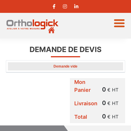
DEMANDE DE DEVIS
Demande vide
P.U
REFERENCE
FINITION
DETAILS
QUANTIT
(HT)
Mon
0
Panier
€ HT
0
Livraison
€ HT
0
Total
€ HT