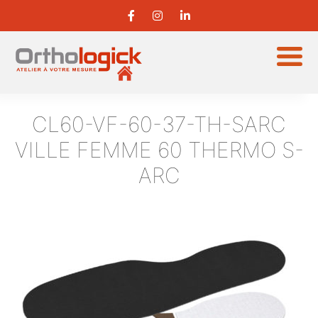
CL60-VF-60-37-TH-SARC
VILLE FEMME 60 THERMO S-
ARC