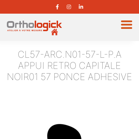
CL57-ARC.N01-57-L-P.A
APPUI RETRO CAPITALE
NOIR01 57 PONCE ADHESIVE