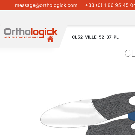
message@orthologick.com
+33 (0) 1 86 95 45 0
CL52-VILLE-52-37-PL
CL