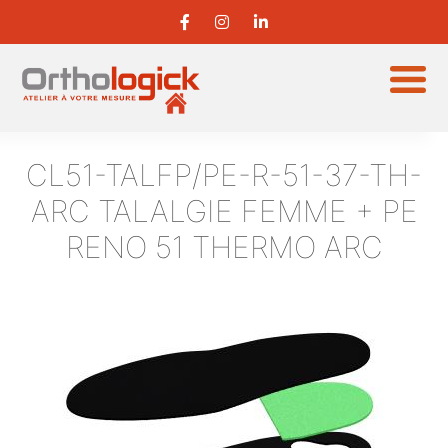
CL51-TALFP/PE-R-51-37-TH-
ARC
TALALGIE FEMME + PE
RENO 51 THERMO ARC