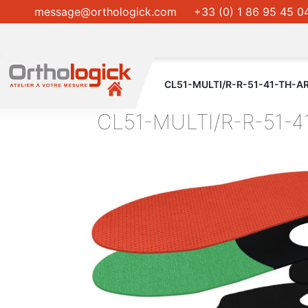
message@orthologick.com
+33 (0) 1 86 95 45 0
CL51-MULTI/R-R-51-41-TH-A
CL51-MULTI/R-R-51-4