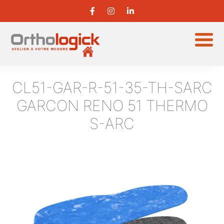
CL51-GAR-R-51-35-TH-SARC
GARCON RENO 51 THERMO
S-ARC