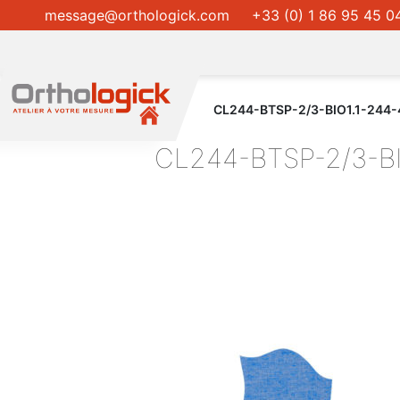
message@orthologick.com
+33 (0) 1 86 95 45 0
CL244-BTSP-2/3-BIO1.1-244-
CL244-BTSP-2/3-BI