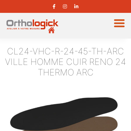
CL24-VHC-R-24-45-TH-ARC
VILLE HOMME CUIR RENO 24
THERMO ARC