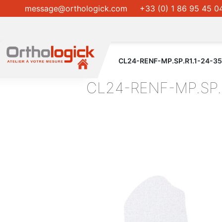
message@orthologick.com
+33 (0) 1 86 95 45 0
CL24-RENF-MP.SP.R1.1-24-3
CL24-RENF-MP.SP.R