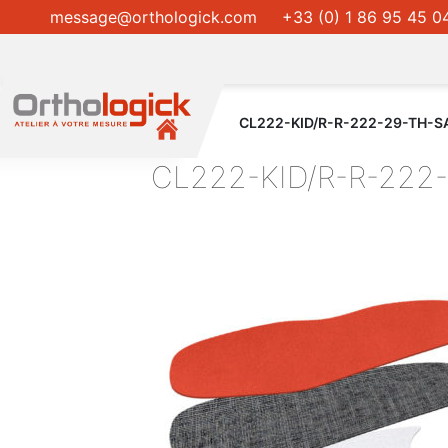
message@orthologick.com
+33 (0) 1 86 95 45 0
CL222-KID/R-R-222-29-TH-S
CL222-KID/R-R-222