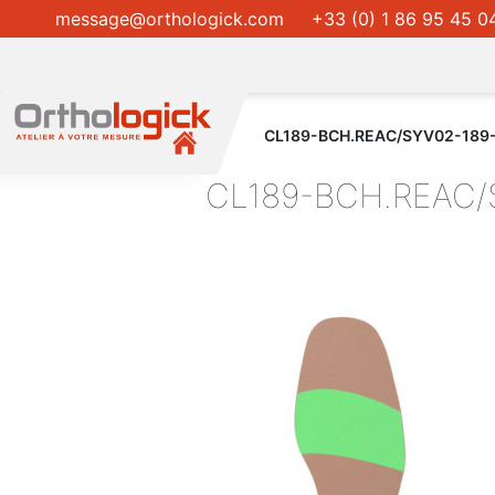
message@orthologick.com
+33 (0) 1 86 95 45 0
CL189-BCH.REAC/SYV02-189
CL189-BCH.REAC/