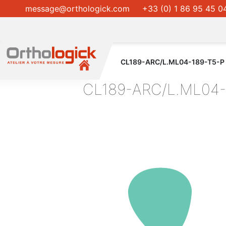
message@orthologick.com
+33 (0) 1 86 95 45 0
CL189-ARC/L.ML04-189-T5-P
CL189-ARC/L.ML04-