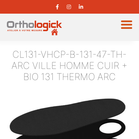
CL131-VHCP-B-131-47-TH-
ARC
VILLE HOMME CUIR +
BIO 131 THERMO ARC