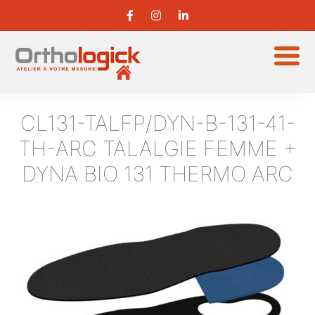
CL131-TALFP/DYN-B-131-41-
TH-ARC
TALALGIE FEMME +
DYNA BIO 131 THERMO ARC