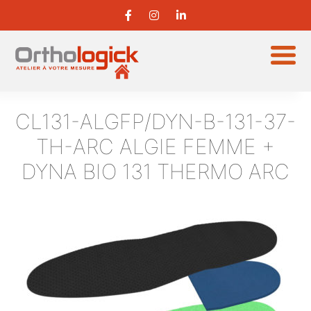
CL131-ALGFP/DYN-B-131-37-
TH-ARC
ALGIE FEMME +
DYNA BIO 131 THERMO ARC