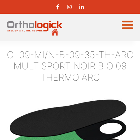
CL09-MI/N-B-09-35-TH-ARC
MULTISPORT NOIR BIO 09
THERMO ARC