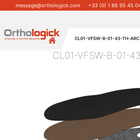
message@orthologick.com
+33 (0) 1 86 95 45 0
CL01-VFSW-B-01-43-TH-ARC
CL01-VFSW-B-01-4