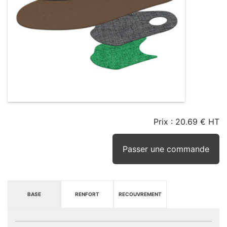
Prix :
20.69 € HT
TAILLE
EN
SEUIL
STOCK
STOCK
D'ALERTE
CONSEILLÉ
(15JRS)
Passer une commande
BASE
RENFORT
RECOUVREMENT