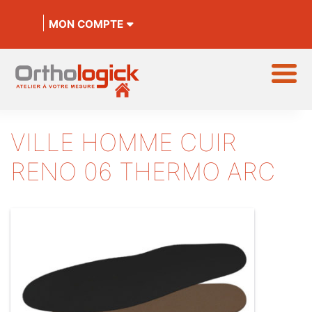
MON COMPTE
VILLE HOMME CUIR
RENO 06 THERMO ARC