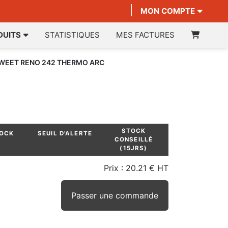
MON COMPTE
DUITS
STATISTIQUES
MES FACTURES
SWEET RENO 242 THERMO ARC
STOCK
TOCK
SEUIL D'ALERTE
CONSEILLÉ
(15JRS)
Prix :
20.21 € HT
Passer une commande