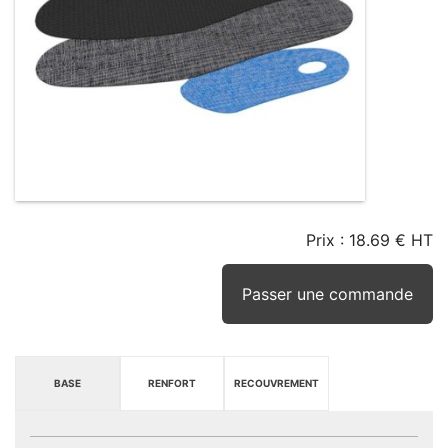
Prix :
18.69 € HT
TAILLE
EN
SEUIL
STOCK
STOCK
D'ALERTE
CONSEILLÉ
(15JRS)
Passer une commande
BASE
RENFORT
RECOUVREMENT