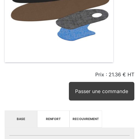
Prix :
21.36 € HT
TAILLE
EN
SEUIL
STOCK
STOCK
D'ALERTE
CONSEILLÉ
(15JRS)
Passer une commande
BASE
RENFORT
RECOUVREMENT