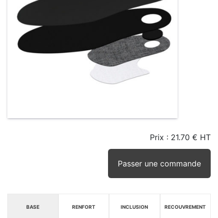
Prix :
21.70 € HT
TAILLE
EN
SEUIL
STOCK
STOCK
D'ALERTE
CONSEILLÉ
(15JRS)
Passer une commande
BASE
RENFORT
INCLUSION
RECOUVREMENT