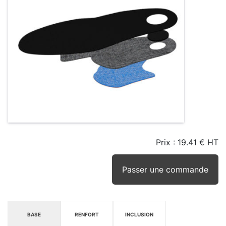
Prix :
19.41 € HT
TAILLE
EN
SEUIL
STOCK
STOCK
D'ALERTE
CONSEILLÉ
(15JRS)
Passer une commande
BASE
RENFORT
INCLUSION