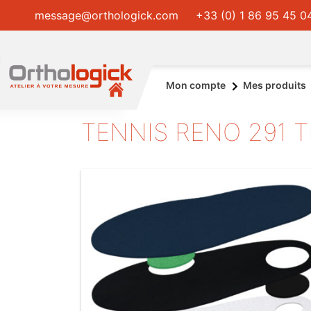
message@orthologick.com
+33 (0) 1 86 95 45 0
Mon compte
Mes produits
TENNIS RENO 291 