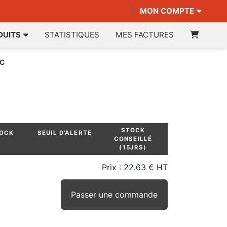
MON COMPTE
DUITS
STATISTIQUES
MES FACTURES
RC
STOCK
TOCK
SEUIL D'ALERTE
CONSEILLÉ
(15JRS)
Prix :
22.63 € HT
Passer une commande