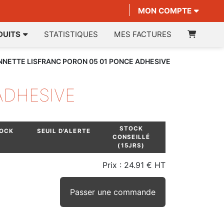
MON COMPTE
DUITS
STATISTIQUES
MES FACTURES
NETTE LISFRANC PORON 05 01 PONCE ADHESIVE
ADHESIVE
STOCK
TOCK
SEUIL D'ALERTE
CONSEILLÉ
(15JRS)
Prix :
24.91 € HT
Passer une commande