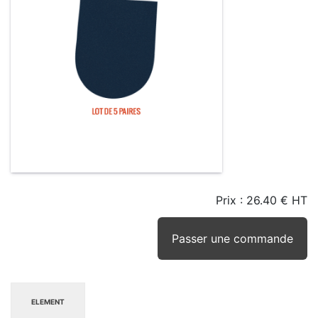
Prix :
26.40 € HT
TAILLE
EN
SEUIL
STOCK
STOCK
D'ALERTE
CONSEILLÉ
(15JRS)
Passer une commande
ELEMENT