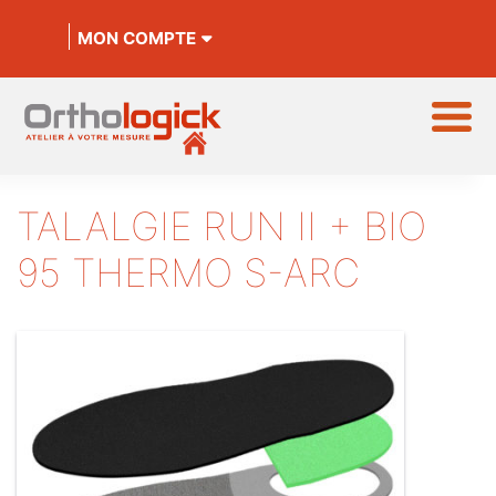
MON COMPTE
TALALGIE RUN II + BIO
95 THERMO S-ARC