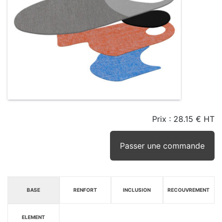
Prix :
28.15 € HT
TAILLE
EN
SEUIL
STOCK
STOCK
D'ALERTE
CONSEILLÉ
(15JRS)
Passer une commande
BASE
RENFORT
INCLUSION
RECOUVREMENT
ELEMENT