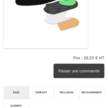
Prix :
26.25 € HT
TAILLE
EN
SEUIL
STOCK
STOCK
D'ALERTE
CONSEILLÉ
(15JRS)
Passer une commande
BASE
RENFORT
INCLUSION
RECOUVREMENT
ELEMENT