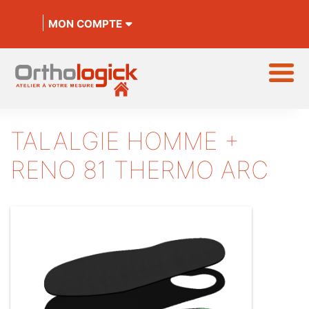
MON COMPTE
TALALGIE HOMME +
RENO 81 THERMO ARC