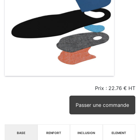
Prix :
22.76 € HT
TAILLE
EN
SEUIL
STOCK
STOCK
D'ALERTE
CONSEILLÉ
(15JRS)
Passer une commande
BASE
RENFORT
INCLUSION
ELEMENT