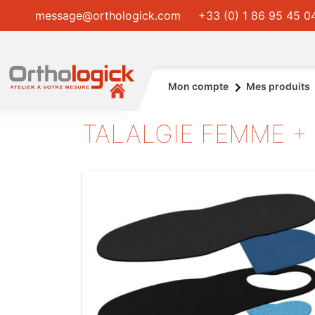
message@orthologick.com
+33 (0) 1 86 95 45 0
Mon compte
Mes produits
TALALGIE FEMME +