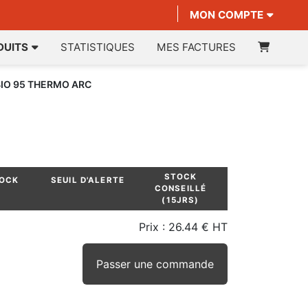
MON COMPTE
DUITS
STATISTIQUES
MES FACTURES
BIO 95 THERMO ARC
STOCK
TOCK
SEUIL D'ALERTE
CONSEILLÉ
(15JRS)
Prix :
26.44 € HT
Passer une commande