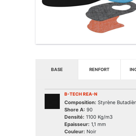
BASE
RENFORT
IN
B-TECH REA-N
Composition:
Styrène Butadiè
Shore A:
90
Densité:
1100 Kg/m3
Epaisseur:
1,1 mm
Couleur:
Noir