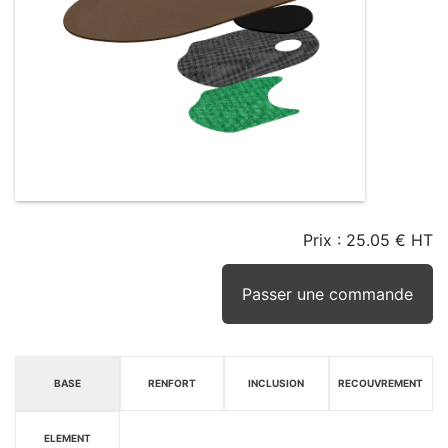
Prix :
25.05 € HT
TAILLE
EN
SEUIL
STOCK
STOCK
D'ALERTE
CONSEILLÉ
(15JRS)
Passer une commande
BASE
RENFORT
INCLUSION
RECOUVREMENT
ELEMENT