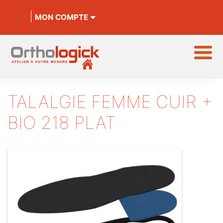
MON COMPTE
TALALGIE FEMME CUIR +
BIO 218 PLAT