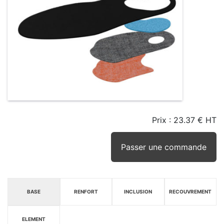
Prix :
23.37 € HT
TAILLE
EN
SEUIL
STOCK
STOCK
D'ALERTE
CONSEILLÉ
(15JRS)
Passer une commande
BASE
RENFORT
INCLUSION
RECOUVREMENT
ELEMENT