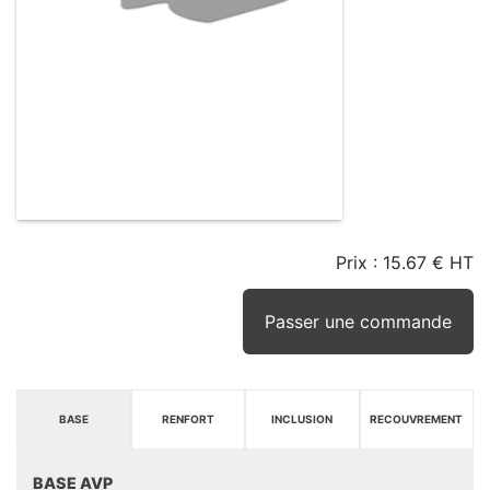
Prix :
15.67 € HT
TAILLE
EN
SEUIL
STOCK
STOCK
D'ALERTE
CONSEILLÉ
(15JRS)
Passer une commande
BASE
RENFORT
INCLUSION
RECOUVREMENT
BASE AVP