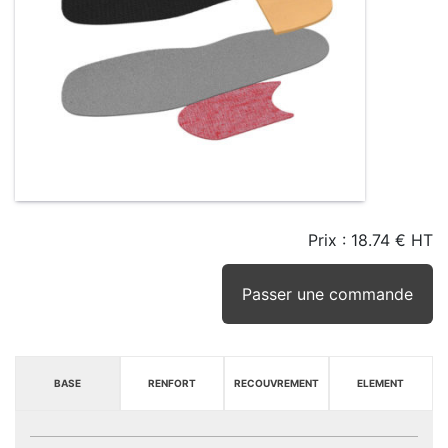
Prix :
18.74 € HT
TAILLE
EN
SEUIL
STOCK
STOCK
D'ALERTE
CONSEILLÉ
(15JRS)
Passer une commande
BASE
RENFORT
RECOUVREMENT
ELEMENT