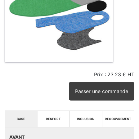
Prix :
23.23 € HT
TAILLE
EN
SEUIL
STOCK
STOCK
D'ALERTE
CONSEILLÉ
(15JRS)
Passer une commande
BASE
RENFORT
INCLUSION
RECOUVREMENT
AVANT