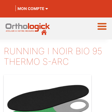
MON COMPTE
RUNNING I NOIR BIO 95
THERMO S-ARC