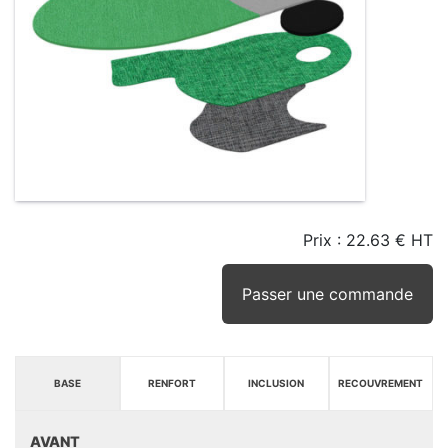
Prix :
22.63 € HT
TAILLE
EN
SEUIL
STOCK
STOCK
D'ALERTE
CONSEILLÉ
(15JRS)
Passer une commande
BASE
RENFORT
INCLUSION
RECOUVREMENT
AVANT