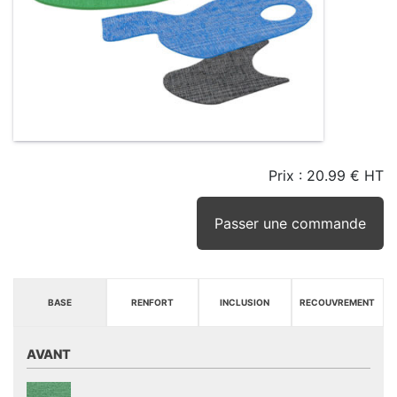
Prix :
20.99 € HT
TAILLE
EN
SEUIL
STOCK
STOCK
D'ALERTE
CONSEILLÉ
(15JRS)
Passer une commande
BASE
RENFORT
INCLUSION
RECOUVREMENT
AVANT