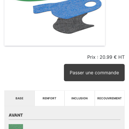
Prix :
20.99 € HT
TAILLE
EN
SEUIL
STOCK
STOCK
D'ALERTE
CONSEILLÉ
(15JRS)
Passer une commande
BASE
RENFORT
INCLUSION
RECOUVREMENT
AVANT