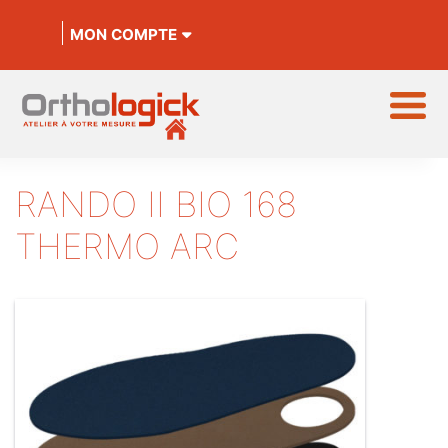
MON COMPTE
RANDO II BIO 168
THERMO ARC