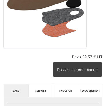
Prix :
22.57 € HT
TAILLE
EN
SEUIL
STOCK
STOCK
D'ALERTE
CONSEILLÉ
(15JRS)
Passer une commande
BASE
RENFORT
INCLUSION
RECOUVREMENT