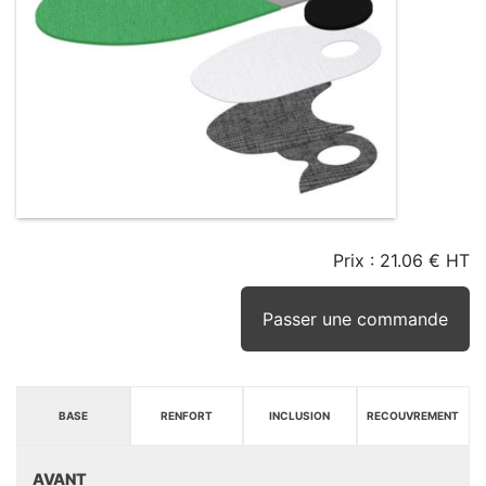
Prix :
21.06 € HT
TAILLE
EN
SEUIL
STOCK
STOCK
D'ALERTE
CONSEILLÉ
(15JRS)
Passer une commande
BASE
RENFORT
INCLUSION
RECOUVREMENT
AVANT