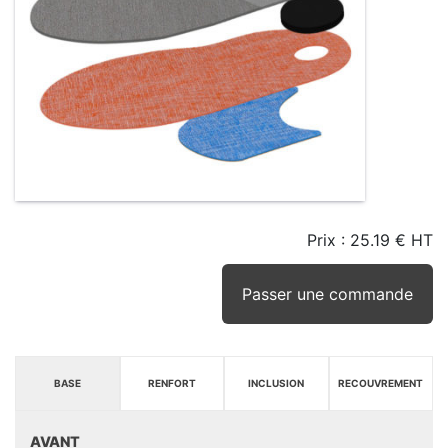
Prix :
25.19 € HT
TAILLE
EN
SEUIL
STOCK
STOCK
D'ALERTE
CONSEILLÉ
(15JRS)
Passer une commande
BASE
RENFORT
INCLUSION
RECOUVREMENT
AVANT