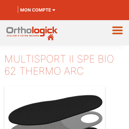
MON COMPTE
MULTISPORT II SPE BIO
62 THERMO ARC