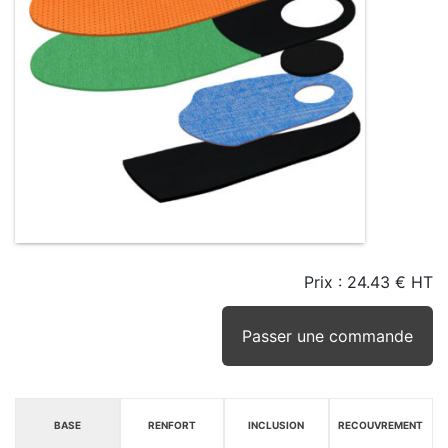
Prix :
24.43 € HT
TAILLE
EN
SEUIL
STOCK
STOCK
D'ALERTE
CONSEILLÉ
(15JRS)
Passer une commande
BASE
RENFORT
INCLUSION
RECOUVREMENT