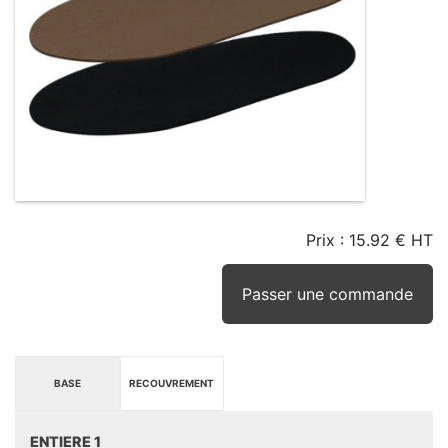
Prix :
15.92 € HT
TAILLE
EN
SEUIL
STOCK
STOCK
D'ALERTE
CONSEILLÉ
(15JRS)
Passer une commande
BASE
RECOUVREMENT
ENTIERE 1