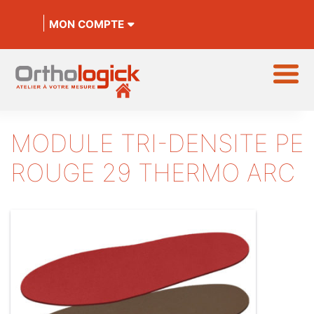
MON COMPTE
MODULE TRI-DENSITE PE
ROUGE 29 THERMO ARC