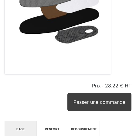
Prix :
28.22 € HT
TAILLE
EN
SEUIL
STOCK
STOCK
D'ALERTE
CONSEILLÉ
(15JRS)
Passer une commande
BASE
RENFORT
RECOUVREMENT