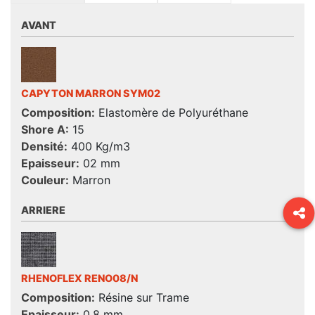
AVANT
CAPYTON MARRON SYM02
Composition:
Elastomère de Polyuréthane
Shore A:
15
Densité:
400 Kg/m3
Epaisseur:
02 mm
Couleur:
Marron
ARRIERE
RHENOFLEX RENO08/N
Composition:
Résine sur Trame
Epaisseur:
0,8 mm