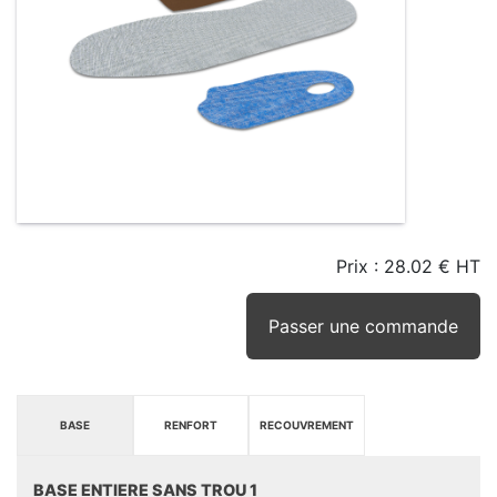
Prix :
28.02 € HT
TAILLE
EN
SEUIL
STOCK
STOCK
D'ALERTE
CONSEILLÉ
(15JRS)
Passer une commande
BASE
RENFORT
RECOUVREMENT
BASE ENTIERE SANS TROU 1