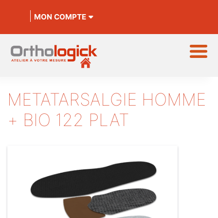
MON COMPTE
METATARSALGIE HOMME
+ BIO 122 PLAT