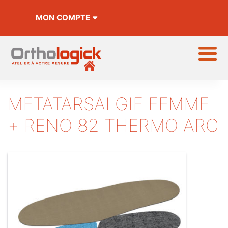
MON COMPTE
METATARSALGIE FEMME
+ RENO 82 THERMO ARC