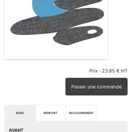
Prix :
23.85 € HT
TAILLE
EN
SEUIL
STOCK
STOCK
D'ALERTE
CONSEILLÉ
(15JRS)
Passer une commande
BASE
RENFORT
RECOUVREMENT
AVANT