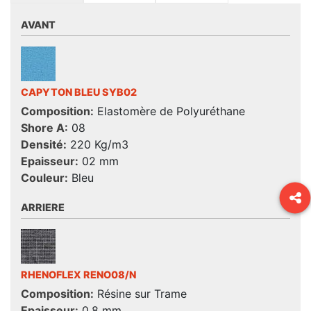
AVANT
CAPYTON BLEU SYB02
Composition:
Elastomère de Polyuréthane
Shore A:
08
Densité:
220 Kg/m3
Epaisseur:
02 mm
Couleur:
Bleu
ARRIERE
RHENOFLEX RENO08/N
Composition:
Résine sur Trame
Epaisseur:
0,8 mm