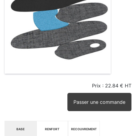
Prix :
22.84 € HT
TAILLE
EN
SEUIL
STOCK
STOCK
D'ALERTE
CONSEILLÉ
(15JRS)
Passer une commande
BASE
RENFORT
RECOUVREMENT