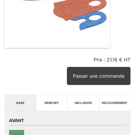
Prix :
21.16 € HT
TAILLE
EN
SEUIL
STOCK
STOCK
D'ALERTE
CONSEILLÉ
(15JRS)
Passer une commande
BASE
RENFORT
INCLUSION
RECOUVREMENT
AVANT